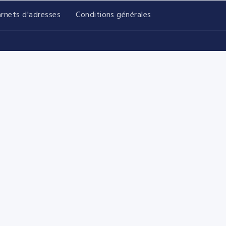
rnets d'adresses
Conditions générales