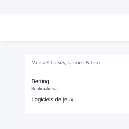
Media & Loisirs
, Casino's & Jeux
Betting
...
Bookmakers
Logiciels de jeux